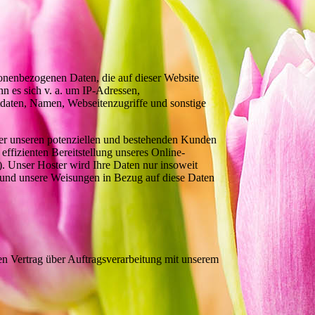
sonenbezogenen Daten, die auf dieser Website
nn es sich v. a. um IP-Adressen,
daten, Namen, Webseitenzugriffe und sonstige
ber unseren potenziellen und bestehenden Kunden
effizienten Bereitstellung unseres Online-
). Unser Hoster wird Ihre Daten nur insoweit
ist und unsere Weisungen in Bezug auf diese Daten
n Vertrag über Auftragsverarbeitung mit unserem