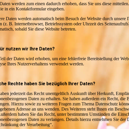
 Daten werden zum einen dadurch erhoben, dass Sie uns diese mitteilen.
Sie in ein Kontaktformular eingeben.
re Daten werden automatisch beim Besuch der Website durch unsere IT-
n (z. B. Internetbrowser, Betriebssystem oder Uhrzeit des Seitenaufrufs
matisch, sobald Sie diese Website betreten.
ür nutzen wir Ihre Daten?
Teil der Daten wird erhoben, um eine fehlerfreie Bereitstellung der We
yse Ihres Nutzerverhaltens verwendet werden.
che Rechte haben Sie bezüglich Ihrer Daten?
haben jederzeit das Recht unentgeltlich Auskunft über Herkunft, Empf
onenbezogenen Daten zu erhalten. Sie haben außerdem ein Recht, die 
angen. Hierzu sowie zu weiteren Fragen zum Thema Datenschutz können
gebenen Adresse an uns wenden. Des Weiteren steht Ihnen ein Beschwe
Außerdem haben Sie das Recht, unter bestimmten Umständen die Einsch
onenbezogenen Daten zu verlangen. Details hierzu entnehmen Sie der D
chränkung der Verarbeitung“.