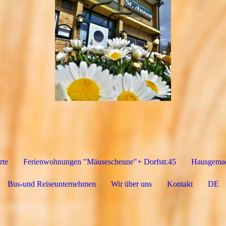
rte
Ferienwohnungen "Mäusescheune"+ Dorfstr.45
Hausgemac
Bus-und Reiseunternehmen
Wir über uns
Kontakt
DE
DA