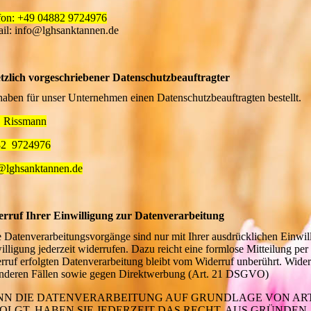
fon: +49 04882 9724976
il: info@lghsanktannen.de
tzlich vorgeschriebener Datenschutzbeauftragter
haben für unser Unternehmen einen Datenschutzbeauftragten bestellt.
 Rissmann
82 9724976
@lghsanktannen.de
rruf Ihrer Einwilligung zur Datenverarbeitung
e Datenverarbeitungsvorgänge sind nur mit Ihrer ausdrücklichen Einwilli
illigung jederzeit widerrufen. Dazu reicht eine formlose Mitteilung pe
rruf erfolgten Datenverarbeitung bleibt vom Widerruf unberührt. Wide
nderen Fällen sowie gegen Direktwerbung (Art. 21 DSGVO)
N DIE DATENVERARBEITUNG AUF GRUNDLAGE VON ART. 6
OLGT, HABEN SIE JEDERZEIT DAS RECHT, AUS GRÜNDEN,