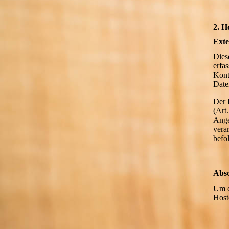
2. H
Exte
Dies
erfa
Kont
Date
Der 
(Art
Ange
vera
befo
Absc
Um d
Host