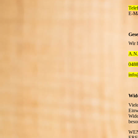
Tele
E-Ma
Gese
Wir 
A.N.
048
info
Wide
Viel
Einw
Wide
beso
WEN
ERF