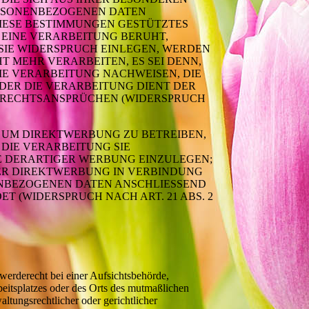
ERSONENBEZOGENEN DATEN
 DIESE BESTIMMUNGEN GESTÜTZTES
 EINE VERARBEITUNG BERUHT,
SIE WIDERSPRUCH EINLEGEN, WERDEN
 MEHR VERARBEITEN, ES SEI DENN,
E VERARBEITUNG NACHWEISEN, DIE
ODER DIE VERARBEITUNG DIENT DER
 RECHTSANSPRÜCHEN (WIDERSPRUCH
 UM DIREKTWERBUNG ZU BETREIBEN,
 DIE VERARBEITUNG SIE
 DERARTIGER WERBUNG EINZULEGEN;
CHER DIREKTWERBUNG IN VERBINDUNG
ENBEZOGENEN DATEN ANSCHLIESSEND
 (WIDERSPRUCH NACH ART. 21 ABS. 2
erderecht bei einer Aufsichtsbehörde,
beitsplatzes oder des Orts des mutmaßlichen
ltungsrechtlicher oder gerichtlicher