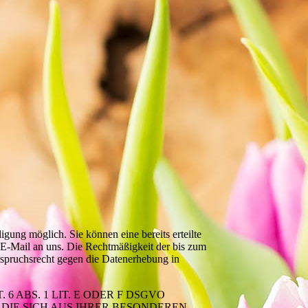
gung möglich. Sie können eine bereits erteilte
r E-Mail an uns. Die Rechtmäßigkeit der bis zum
rspruchsrecht gegen die Datenerhebung in
 ABS. 1 LIT. E ODER F DSGVO
 DIE SICH AUS IHRER BESONDEREN