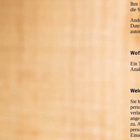
Ihre
die 
Ande
Date
auto
Wof
Ein 
Anal
Wel
Sie 
pers
verl
ange
zu. 
pers
Eins