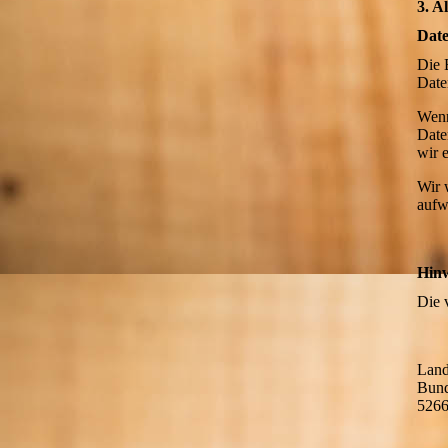
3. A
Date
Die 
Date
Wenn
Date
wir 
Wir 
aufw
Hinw
Die v
Land
Bund
5266