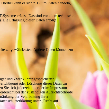
 Hierbei kann es sich z. B. um Daten handeln,
Systeme erfasst. Das sind vor allem technische
). Die Erfassung dieser Daten erfolgt
bsite zu gewährleisten. Andere Daten können zur
änger und Zweck Ihrer gespeicherten
Berichtigung oder Löschung dieser Daten zu
 Sie sich jederzeit unter der im Impressum
rderecht bei der zuständigen Aufsichtsbehörde
ränkung der Verarbeitung Ihrer
atenschutzerklärung unter „Recht auf