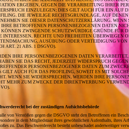
UATION ERGEBEN, GEGEN DIE VERARBEITUNG IHRER P
ERSPRUCH EINZULEGEN; DIES GILT AUCH FÜR EIN AUF
FILING. DIE JEWEILIGE RECHTSGRUNDLAGE, AUF DENEN
NEHMEN SIE DIESER DATENSCHUTZERKLÄRUNG. WENN 
 IHRE BETROFFENEN PERSONENBEZOGENEN DATEN NICHT
 KÖNNEN ZWINGENDE SCHUTZWÜRDIGE GRÜNDE FÜR DI
E INTERESSEN, RECHTE UND FREIHEITEN ÜBERWIEGEN 
TENDMACHUNG, AUSÜBUNG ODER VERTEIDIGUNG VON
H ART. 21 ABS. 1 DSGVO).
DEN IHRE PERSONENBEZOGENEN DATEN VERARBEITET,
HABEN SIE DAS RECHT, JEDERZEIT WIDERSPRUCH GEGEN
REFFENDER PERSONENBEZOGENER DATEN ZUM ZWECKE
S GILT AUCH FÜR DAS PROFILING, SOWEIT ES MIT SOL
HT. WENN SIE WIDERSPRECHEN, WERDEN IHRE PERSON
HT MEHR ZUM ZWECKE DER DIREKTWERBUNG VERWENDET
VO).
hwerderecht bei der zuständigen Aufsichtsbehörde
alle von Verstößen gegen die DSGVO steht den Betroffenen ein Beschw
esondere in dem Mitgliedstaat ihres gewöhnlichen Aufenthalts, ihres Ar
toßes zu. Das Beschwerderecht besteht unbeschadet anderweitiger verwa