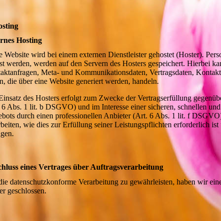
osting
rnes Hosting
e Website wird bei einem externen Dienstleister gehostet (Hoster). Per
sst werden, werden auf den Servern des Hosters gespeichert. Hierbei ka
aktanfragen, Meta- und Kommunikationsdaten, Vertragsdaten, Kontakt
n, die über eine Website generiert werden, handeln.
Einsatz des Hosters erfolgt zum Zwecke der Vertragserfüllung gegenü
. 6 Abs. 1 lit. b DSGVO) und im Interesse einer sicheren, schnellen und 
bots durch einen professionellen Anbieter (Art. 6 Abs. 1 lit. f DSGVO
rbeiten, wie dies zur Erfüllung seiner Leistungspflichten erforderlich 
lgen.
hluss eines Vertrages über Auftragsverarbeitung
ie datenschutzkonforme Verarbeitung zu gewährleisten, haben wir eine
er geschlossen.