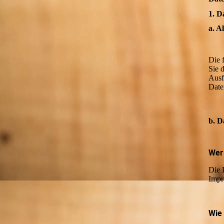
1. D
a. A
Die 
Sie 
Ausf
Date
b. D
Wer 
Die 
Impr
Wie 