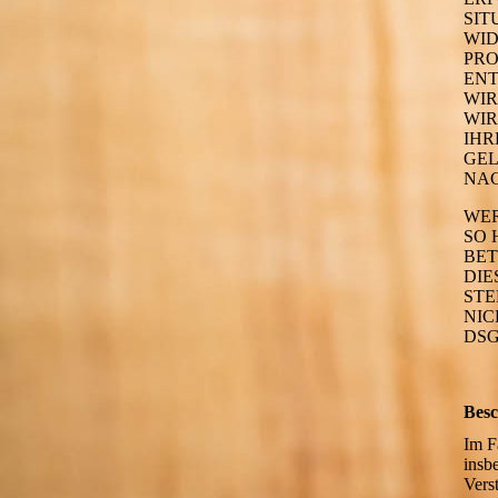
SIT
WID
PRO
ENT
WIR
WIR
IHR
GEL
NAC
WER
SO 
BET
DIE
STE
NIC
DSG
Besc
Im F
insb
Vers